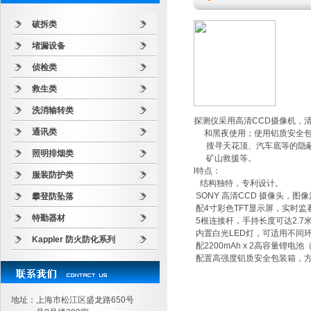
破拆类
堵漏设备
侦检类
救生类
洗消输转类
探测仪采用高清CCD摄像机，
通讯类
和黑夜使用；使用铝质安全包装
搜寻天花顶、汽车底等的隐蔽
照明排烟类
矿山救援等。
l特点：
服装防护类
结构独特，专利设计。
SONY 高清CCD 摄像头，图
攀登防坠落
配4寸彩色TFT显示屏，实时监看
特勤器材
5根连接杆，手持长度可达2.7米
内置白光LED灯，可适用不同环
Kappler 防火防化系列
配2200mAh x 2高容量锂电
配置高强度铝质安全包装箱，方
地址：上海市松江区盛龙路650号