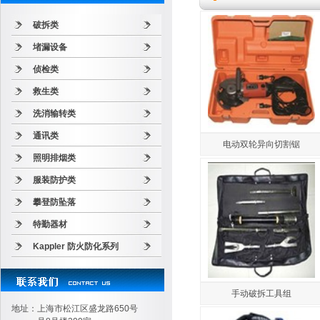
破拆类
堵漏设备
侦检类
救生类
洗消输转类
通讯类
电动双轮异向切割锯
照明排烟类
服装防护类
攀登防坠落
特勤器材
Kappler 防火防化系列
手动破拆工具组
地址：上海市松江区盛龙路650号