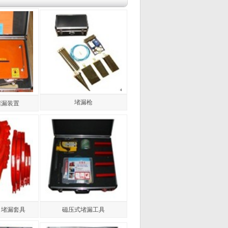
堵漏枪
堵漏装置
磁压式堵漏工具
）堵漏套具