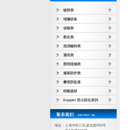
破拆类
堵漏设备
侦检类
救生类
洗消输转类
通讯类
照明排烟类
服装防护类
攀登防坠落
特勤器材
Kappler 防火防化系列
地址：上海市松江区盛龙路650号