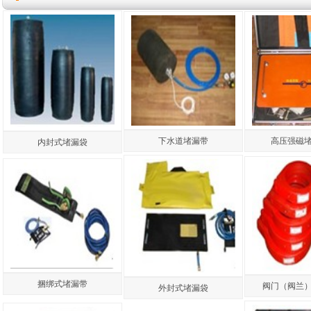
高压强磁
下水道堵漏带
内封式堵漏袋
捆绑式堵漏带
阀门（阀兰
外封式堵漏袋