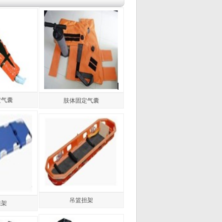
定气囊
肢体固定气囊
吊篮担架
担架