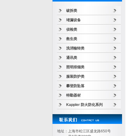
破拆类
堵漏设备
侦检类
救生类
洗消输转类
通讯类
照明排烟类
服装防护类
攀登防坠落
特勤器材
Kappler 防火防化系列
地址：上海市松江区盛龙路650号