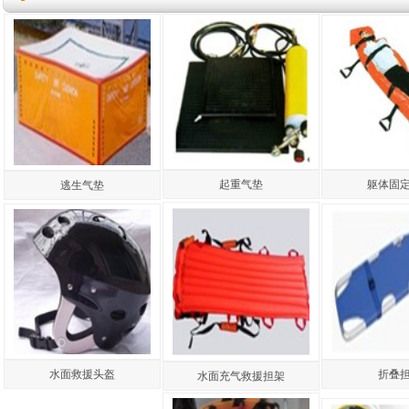
躯体固
起重气垫
逃生气垫
水面救援头盔
折叠
水面充气救援担架