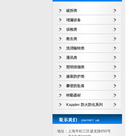
破拆类
堵漏设备
侦检类
救生类
洗消输转类
通讯类
照明排烟类
服装防护类
攀登防坠落
特勤器材
Kappler 防火防化系列
地址：上海市松江区盛龙路650号