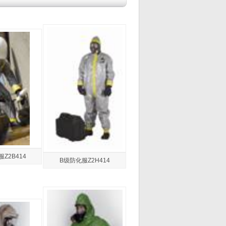
Z2B414
B级防化服Z2H414