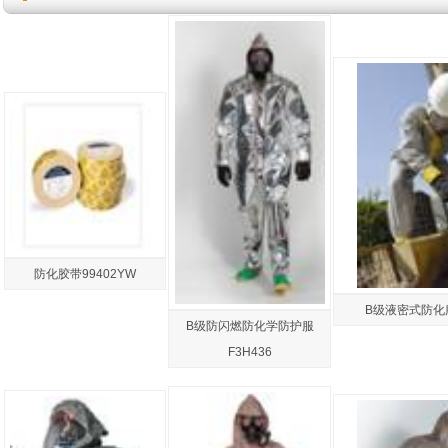
防化胶带99402YW
B级液密式防化服
B级防闪燃防化学防护服
F3H436