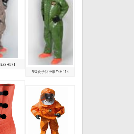
Z3H571
B级化学防护服Z4H414